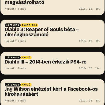
megvásárolható
Horváth Tamás
2013. 12. 20.
JÁTÉKHÍR
AKCIÓ-RPG
Diablo 3: Reaper of Souls béta –
élménybeszámoló
Horváth Tamás
2013. 12. 02.
JÁTÉKHÍR
AKCIÓ
Diablo III – 2014-ben érkezik PS4-re
Horváth Tamás
2013. 07. 16.
JÁTÉKHÍR
AKCIÓ
Jay Wilson elnézést kért a Facebook-os
kirohanásáért
Horváth Tamás
2012. 08. 23.