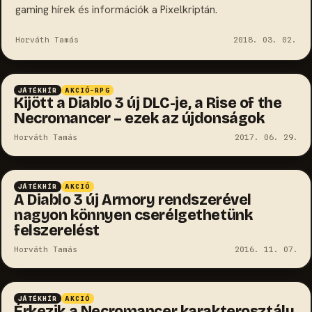
gaming hírek és információk a Pixelkriptán.
Horváth Tamás
2018. 03. 02.
JÁTÉKHÍR
AKCIÓ-RPG
Kijött a Diablo 3 új DLC-je, a Rise of the
Necromancer – ezek az újdonságok
Horváth Tamás
2017. 06. 29.
JÁTÉKHÍR
AKCIÓ
A Diablo 3 új Armory rendszerével
nagyon könnyen cserélgethetünk
felszerelést
Horváth Tamás
2016. 11. 07.
JÁTÉKHÍR
AKCIÓ
Érkezik a Necromancer karakterosztály