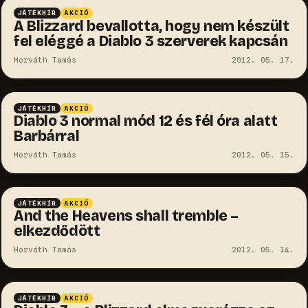
JÁTÉKHÍR
AKCIÓ
A Blizzard bevallotta, hogy nem készült
fel eléggé a Diablo 3 szerverek kapcsán
Horváth Tamás
2012. 05. 17.
JÁTÉKHÍR
AKCIÓ
Diablo 3 normal mód 12 és fél óra alatt
Barbárral
Horváth Tamás
2012. 05. 15.
JÁTÉKHÍR
AKCIÓ
And the Heavens shall tremble –
elkezdődött
Horváth Tamás
2012. 05. 14.
JÁTÉKHÍR
AKCIÓ