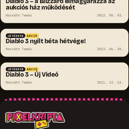
Diablo 3 – a Blizzard elmagyarázza az
aukciós ház működését
Horváth Tamás
2012. 05. 02.
JÁTÉKHÍR
AKCIÓ
Diablo 3 nyílt béta hétvége!
Horváth Tamás
2012. 04. 20.
JÁTÉKHÍR
AKCIÓ
Diablo 3 – Új Videó
Horváth Tamás
2011. 12. 12.