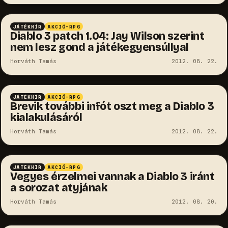
JÁTÉKHÍR
AKCIÓ-RPG
Diablo 3 patch 1.04: Jay Wilson szerint
nem lesz gond a játékegyensúllyal
Horváth Tamás
2012. 08. 22.
JÁTÉKHÍR
AKCIÓ-RPG
Brevik további infót oszt meg a Diablo 3
kialakulásáról
Horváth Tamás
2012. 08. 22.
JÁTÉKHÍR
AKCIÓ-RPG
Vegyes érzelmei vannak a Diablo 3 iránt
a sorozat atyjának
Horváth Tamás
2012. 08. 20.