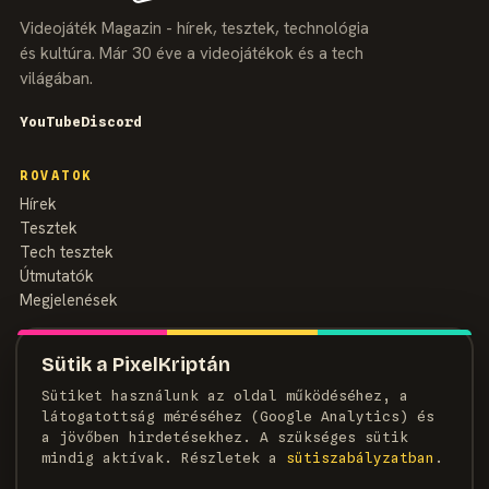
Videojáték Magazin - hírek, tesztek, technológia
és kultúra. Már 30 éve a videojátékok és a tech
világában.
YouTube
Discord
ROVATOK
Hírek
Tesztek
Tech tesztek
Útmutatók
Megjelenések
MAGAZIN
Sütik a PixelKriptán
Rólunk
Sütiket használunk az oldal működéséhez, a
Szerzők
látogatottság méréséhez (Google Analytics) és
Médiaajánlat
a jövőben hirdetésekhez. A szükséges sütik
Kapcsolat
mindig aktívak. Részletek a
süti­szabályzatban
.