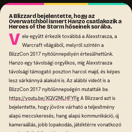
A Blizzard bejelentette, hogy az
Overwatchból ismert Hanzo csatlakozik a
Heroes of the Storm hőseinek sorába.
V
ele együtt érkezik továbbá a Alexstrasza, a
Warcraft világából, melyről szintén a
BlizzCon 2017 nyitóünnepélyén értesülhettünk.
Hanzo egy távolsági orgyilkos, míg Alexstrasza
távolsági támogató poszton harcol majd, és képes
lesz sárkánnyá alakulni is. Az alábbi videót is a
BlizzCon 2017 nyitóünnepségén mutatták be.
https://youtu.be/XQV2MLHFYFg
A Blizzard azt is
bejelentette, hogy jövőre várható a teljesítmény
alapú meccskeresés, hang alapú kommunikáció, új
kameraállás, jobb lopakodás, játéktérre vonatkozó