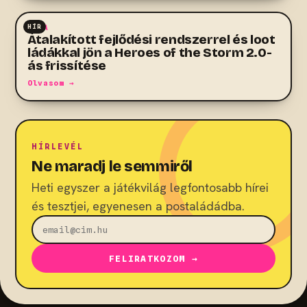
HÍR
MOBA
Átalakított fejlődési rendszerrel és loot
ládákkal jön a Heroes of the Storm 2.0-
ás frissítése
Olvasom →
HÍRLEVÉL
Ne maradj le semmiről
Heti egyszer a játékvilág legfontosabb hírei
és tesztjei, egyenesen a postaládádba.
FELIRATKOZOM →