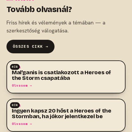
Tovább olvasnál?
Friss hírek és vélemények a témában — a
szerkesztőség válogatása.
ÖSSZES CIKK →
HÍR
MOBA
Mal’ganis is csatlakozott a Heroes of
the Storm csapatába
Olvasom →
HÍR
MOBA
Ingyen kapsz 20 hőst a Heroes of the
Stormban, ha jókor jelentkezel be
Olvasom →