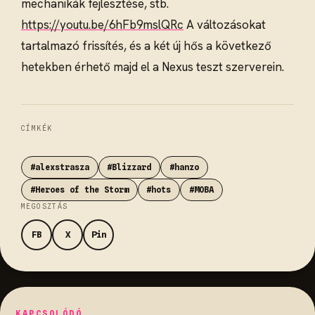
mechanikák fejlesztése, stb.
https://youtu.be/6hFb9mslQRc
A változásokat
tartalmazó frissítés, és a két új hős a következő
hetekben érhető majd el a Nexus teszt szerverein.
CÍMKÉK
#alexstrasza
#Blizzard
#hanzo
#Heroes of the Storm
#hots
#MOBA
MEGOSZTÁS
FB
X
Pin
KAPCSOLÓDÓ