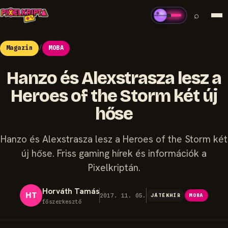
⌕
Magazin
/
MOBA
Hanzo és Alexstrasza lesz a
Heroes of the Storm két új
hőse
Hanzo és Alexstrasza lesz a Heroes of the Storm két
új hőse. Friss gaming hírek és információk a
Pixelkriptán.
Horváth Tamás
HT
2017. 11. 05.
JÁTÉKHÍR
MOBA
főszerkesztő