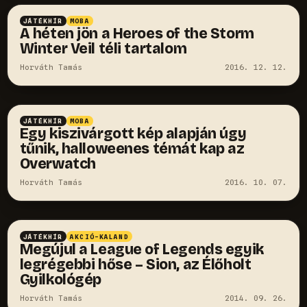
JÁTÉKHÍR
MOBA
A héten jön a Heroes of the Storm
Winter Veil téli tartalom
Horváth Tamás
2016. 12. 12.
JÁTÉKHÍR
MOBA
Egy kiszivárgott kép alapján úgy
tűnik, halloweenes témát kap az
Overwatch
Horváth Tamás
2016. 10. 07.
JÁTÉKHÍR
AKCIÓ-KALAND
Megújul a League of Legends egyik
legrégebbi hőse – Sion, az Élőholt
Gyilkológép
Horváth Tamás
2014. 09. 26.