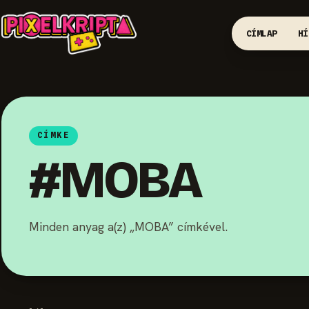
CÍMLAP
HÍ
CÍMKE
#MOBA
Minden anyag a(z) „MOBA” címkével.