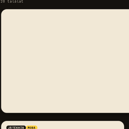
20 találat
JÁTÉKHÍR
MOBA