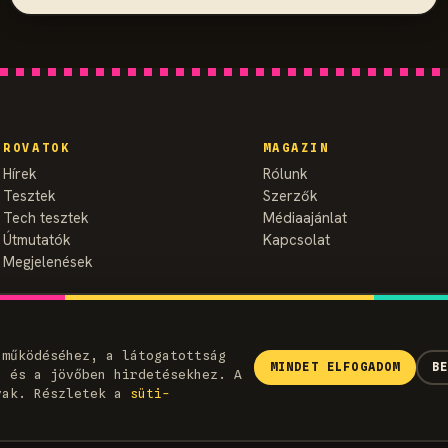
ROVATOK
MAGAZIN
Hírek
Rólunk
Tesztek
Szerzők
Tech tesztek
Médiaajánlat
Útmutatók
Kapcsolat
Megjelenések
 működéséhez, a látogatottság
MINDET ELFOGADOM
B
) és a jövőben hirdetésekhez. A
vak. Részletek a
süti­
Adatvédelem
Sütiszabályzat
Felhasználási feltétel