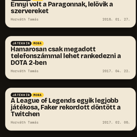
Ennyi volt a Paragonnak, lelövik a
szervereket
Horváth Tamás
2018. 01. 27.
JÁTÉKHÍR
MOBA
Hamarosan csak megadott
telefonszámmal lehet rankedezni a
DOTA 2-ben
Horváth Tamás
2017. 04. 22.
JÁTÉKHÍR
MOBA
A League of Legends egyik legjobb
játékosa, Faker rekordott döntött a
Twitchen
Horváth Tamás
2017. 02. 08.