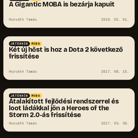
A Gigantic MOBA is bezárja kapuit
Horváth Tamás
2018. 02. 01.
JÁTÉKHÍR
MOBA
Két új hőst is hoz a Dota 2 következő
frissítése
Horváth Tamás
2017. 08. 15.
JÁTÉKHÍR
MOBA
Átalakított fejlődési rendszerrel és
loot ládákkal jön a Heroes of the
Storm 2.0-ás frissítése
Horváth Tamás
2017. 03. 30.