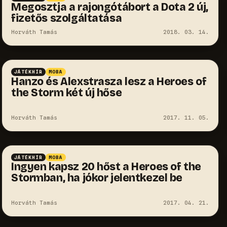
Megosztja a rajongótábort a Dota 2 új,
fizetős szolgáltatása
Horváth Tamás
2018. 03. 14.
JÁTÉKHÍR
MOBA
Hanzo és Alexstrasza lesz a Heroes of
the Storm két új hőse
Horváth Tamás
2017. 11. 05.
JÁTÉKHÍR
MOBA
Ingyen kapsz 20 hőst a Heroes of the
Stormban, ha jókor jelentkezel be
Horváth Tamás
2017. 04. 21.