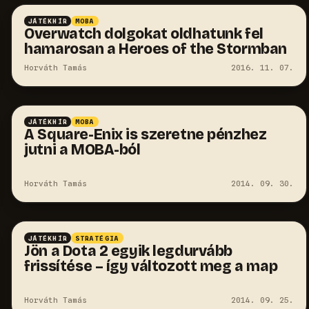
JÁTÉKHÍR
MOBA
Overwatch dolgokat oldhatunk fel
hamarosan a Heroes of the Stormban
Horváth Tamás
2016. 11. 07.
JÁTÉKHÍR
MOBA
A Square-Enix is szeretne pénzhez
jutni a MOBA-ból
Horváth Tamás
2014. 09. 30.
JÁTÉKHÍR
STRATÉGIA
Jön a Dota 2 egyik legdurvább
frissítése – így változott meg a map
Horváth Tamás
2014. 09. 25.