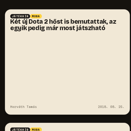
JÁTÉKHÍR
MOBA
Két új Dota 2 hőst is bemutattak, az
egyik pedig már most játszható
Horváth Tamás
2018. 08. 25.
JÁTÉKHÍR
MOBA