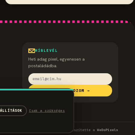
HÍRLEVÉL
Heti adag pixel, egyenesen a
postaládádba.
FELIRATKOZOM →
EÁLLÍTÁSOK
Csak a szükséges
ek
Készítette a
WeDoPixels