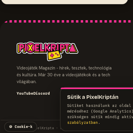
Videojáték Magazin - hírek, tesztek, technológia
és kultúra. Már 30 éve a videojátékok és a tech
világában.
YouTube
Discord
Sütik a PixelKriptán
Sütiket használunk az oldal
méréséhez (Google Analytics
szükséges sütik mindig aktí
szabályzatban
.
🍪
Cookie-k
© 2026 PixelKripta · Minden jog fenntartva