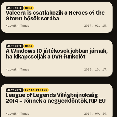
JÁTÉKHÍR
MOBA
Valeera is csatlakozik a Heroes of the
Storm hősök sorába
Horváth Tamás
2017. 01. 15.
JÁTÉKHÍR
MOBA
A Windows 10 játékosok jobban járnak,
ha kikapcsolják a DVR funkciót
Horváth Tamás
2016. 10. 17.
JÁTÉKHÍR
AKCIÓ-KALAND
League of Legends Világbajnokság
2014 – Jönnek a negyeddöntők, RIP EU
Horváth Tamás
2014. 09. 29.