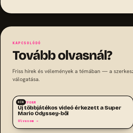
KAPCSOLÓDÓ
Tovább olvasnál?
Friss hírek és vélemények a témában — a szerkes
válogatása.
HÍR
PLATFORM
Új többjátékos videó érkezett a Super
Mario Odyssey-ből
Olvasom →