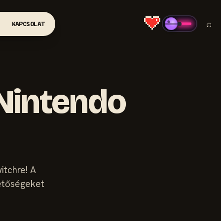
⌕
KAPCSOLAT
 Nintendo
itchre! A
hetőségeket