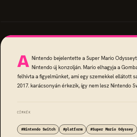
A
Nintendo bejelentette a Super Mario Odyssey
Nintendo új konzolján. Mario elhagyja a Gomba K
felhívta a figyelmünket, ami egy szemekkel ellátott 
2017. karácsonyán érkezik, így nem lesz Nintendo Swi
CÍMKÉK
#Nintendo Switch
#platform
#Super Mario Odyssey