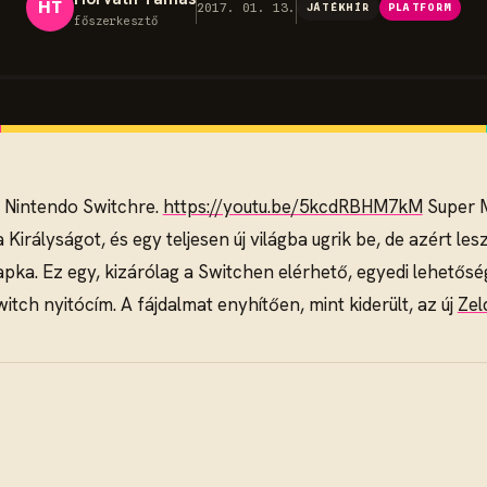
HT
2017. 01. 13.
JÁTÉKHÍR
PLATFORM
főszerkesztő
t Nintendo Switchre.
https://youtu.be/5kcdRBHM7kM
Super M
irályságot, és egy teljesen új világba ugrik be, de azért le
sapka. Ez egy, kizárólag a Switchen elérhető, egyedi lehetős
tch nyitócím. A fájdalmat enyhítően, mint kiderült, az új
Zel