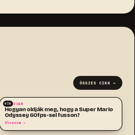
ÖSSZES CIKK →
HÍR
PLATFORM
Hogyan oldják meg, hogy a Super Mario
Odyssey 60fps-sel fusson?
Olvasom →