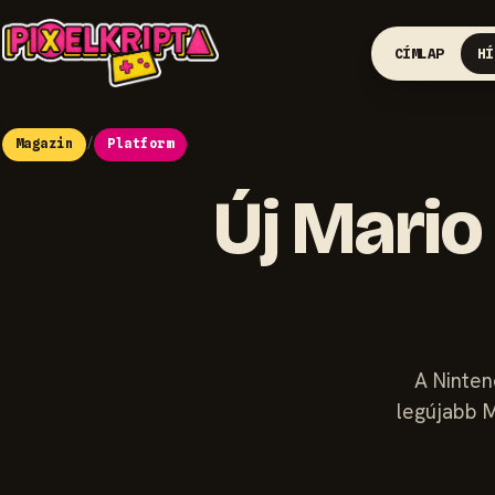
CÍMLAP
HÍ
Magazin
/
Platform
Új Mario
A Ninten
legújabb M