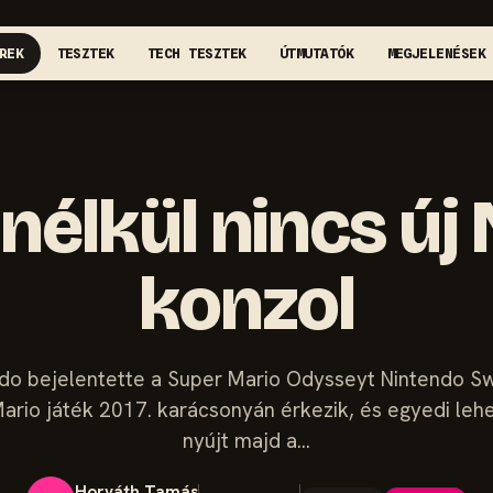
REK
TESZTEK
TECH TESZTEK
ÚTMUTATÓK
MEGJELENÉSEK
 nélkül nincs új
konzol
do bejelentette a Super Mario Odysseyt Nintendo Sw
ario játék 2017. karácsonyán érkezik, és egyedi le
nyújt majd a…
Horváth Tamás