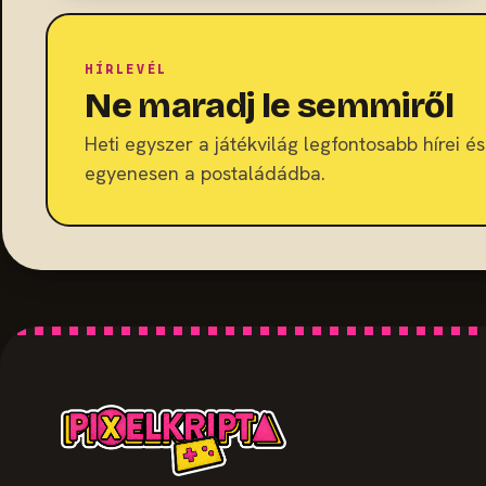
HÍRLEVÉL
Ne maradj le semmiről
Heti egyszer a játékvilág legfontosabb hírei és 
egyenesen a postaládádba.