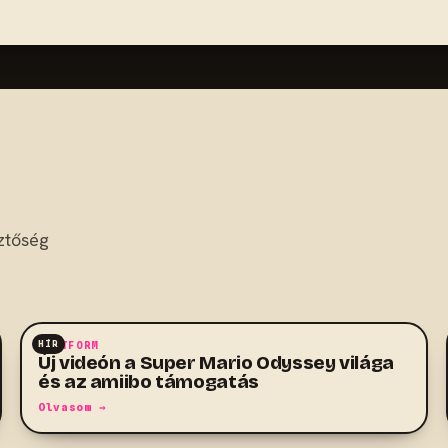
ztőség
HÍR
PLATFORM
Új videón a Super Mario Odyssey világa
és az amiibo támogatás
Olvasom →