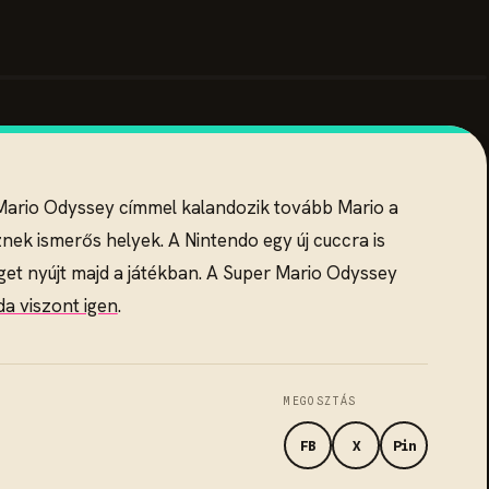
ario Odyssey címmel kalandozik tovább Mario a
sznek ismerős helyek. A Nintendo egy új cuccra is
éget nyújt majd a játékban. A Super Mario Odyssey
da viszont igen
.
MEGOSZTÁS
FB
X
Pin