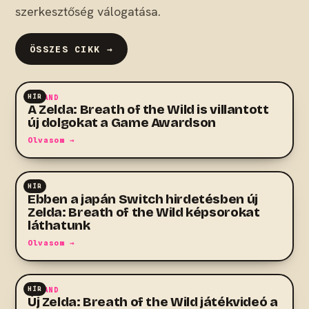
szerkesztőség válogatása.
ÖSSZES CIKK →
HÍR
KALAND
A Zelda: Breath of the Wild is villantott
új dolgokat a Game Awardson
Olvasom →
HÍR
RPG
Ebben a japán Switch hirdetésben új
Zelda: Breath of the Wild képsorokat
láthatunk
Olvasom →
HÍR
KALAND
Új Zelda: Breath of the Wild játékvideó a