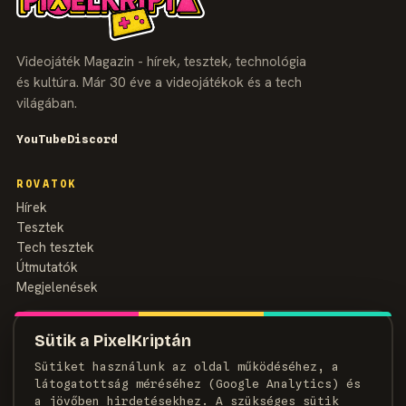
Videojáték Magazin - hírek, tesztek, technológia
és kultúra. Már 30 éve a videojátékok és a tech
világában.
YouTube
Discord
ROVATOK
Hírek
Tesztek
Tech tesztek
Útmutatók
Megjelenések
MAGAZIN
Sütik a PixelKriptán
Rólunk
Sütiket használunk az oldal működéséhez, a
Szerzők
látogatottság méréséhez (Google Analytics) és
Médiaajánlat
a jövőben hirdetésekhez. A szükséges sütik