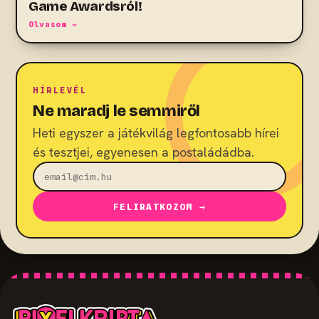
Game Awardsról!
Olvasom →
HÍRLEVÉL
Ne maradj le semmiről
Heti egyszer a játékvilág legfontosabb hírei
és tesztjei, egyenesen a postaládádba.
FELIRATKOZOM →