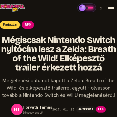
⌕
Magazin
/
RPG
Mégiscsak Nintendo Switch
nyitócím lesz a Zelda: Breath
of the Wild! Elképesztő
trailer érkezett hozzá
Megjelenési dátumot kapott a Zelda: Breath of the
Wild, és elképesztő trailerrel együtt - olvasson
tovább a Nintendo Switch és Wii U megjelenéséről!
Horváth Tamás
HT
2017. 01. 13.
JÁTÉKHÍR
RPG
főszerkesztő