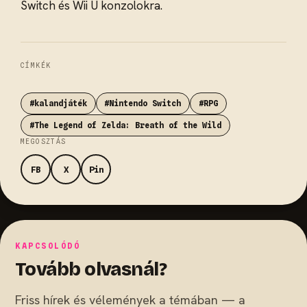
Switch és Wii U konzolokra.
CÍMKÉK
#kalandjáték
#Nintendo Switch
#RPG
#The Legend of Zelda: Breath of the Wild
MEGOSZTÁS
FB
X
Pin
KAPCSOLÓDÓ
Tovább olvasnál?
Friss hírek és vélemények a témában — a