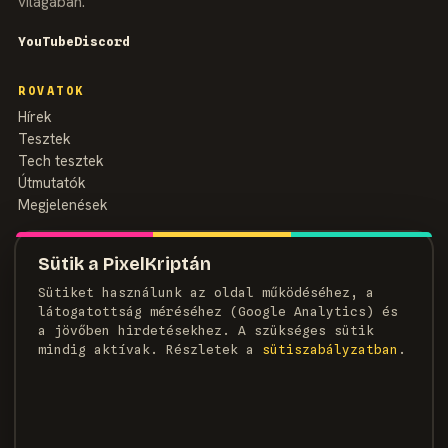
világában.
YouTube
Discord
ROVATOK
Hírek
Tesztek
Tech tesztek
Útmutatók
Megjelenések
MAGAZIN
Sütik a PixelKriptán
Rólunk
Sütiket használunk az oldal működéséhez, a
Szerzők
látogatottság méréséhez (Google Analytics) és
Médiaajánlat
a jövőben hirdetésekhez. A szükséges sütik
Kapcsolat
mindig aktívak. Részletek a
süti­szabályzatban
.
HÍRLEVÉL
Heti adag pixel, egyenesen a postaládádba.