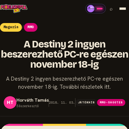
⌕
Magazin
/
MMO
A Destiny 2 ingyen
beszerezhető PC-re egészen
november 18-ig
A Destiny 2 ingyen beszerezhető PC-re egészen
november 18-ig. További részletek itt.
Horváth Tamás
HT
2018. 11. 03.
JÁTÉKHÍR
MMO-SHOOTER
főszerkesztő