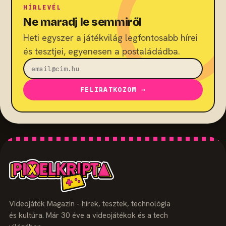
HÍRLEVÉL
Ne maradj le semmiről
Heti egyszer a játékvilág legfontosabb hírei
és tesztjei, egyenesen a postaládádba.
FELIRATKOZOM →
Videojáték Magazin - hírek, tesztek, technológia
és kultúra. Már 30 éve a videojátékok és a tech