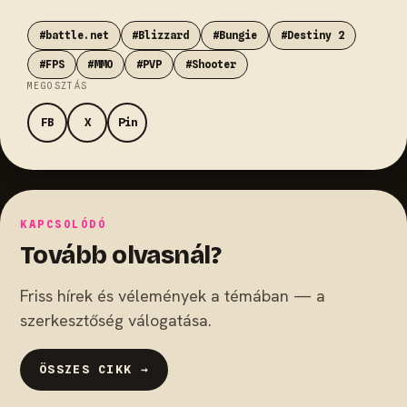
#battle.net
#Blizzard
#Bungie
#Destiny 2
#FPS
#MMO
#PVP
#Shooter
MEGOSZTÁS
FB
X
Pin
KAPCSOLÓDÓ
Tovább olvasnál?
Friss hírek és vélemények a témában — a
szerkesztőség válogatása.
ÖSSZES CIKK →