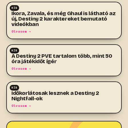
HÍR
MMO
Ikora, Zavala, és még Ghaul is látható az
új, Destiny 2 karaktereket bemutató
videókban
Olvasom →
HÍR
MMO
A Destiny 2 PVE tartalom több, mint 50
óra játékidőt ígér
Olvasom →
HÍR
MMO
Időkorlátosak lesznek a Destiny 2
Nightfall-ok
Olvasom →