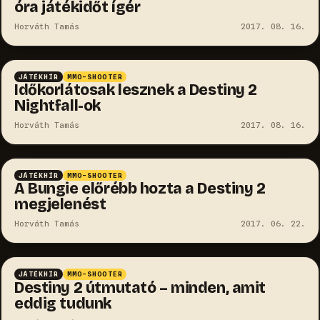
óra játékidőt ígér
Horváth Tamás
2017. 08. 16.
JÁTÉKHÍR
MMO-SHOOTER
Időkorlátosak lesznek a Destiny 2
Nightfall-ok
Horváth Tamás
2017. 08. 16.
JÁTÉKHÍR
MMO-SHOOTER
A Bungie előrébb hozta a Destiny 2
megjelenést
Horváth Tamás
2017. 06. 22.
JÁTÉKHÍR
MMO-SHOOTER
Destiny 2 útmutató – minden, amit
eddig tudunk