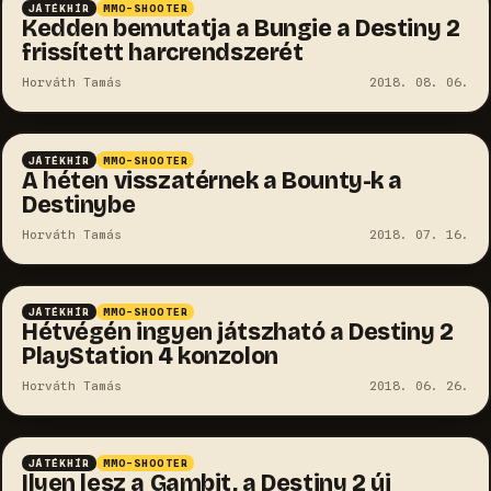
JÁTÉKHÍR
MMO-SHOOTER
Kedden bemutatja a Bungie a Destiny 2
frissített harcrendszerét
Horváth Tamás
2018. 08. 06.
JÁTÉKHÍR
MMO-SHOOTER
A héten visszatérnek a Bounty-k a
Destinybe
Horváth Tamás
2018. 07. 16.
JÁTÉKHÍR
MMO-SHOOTER
Hétvégén ingyen játszható a Destiny 2
PlayStation 4 konzolon
Horváth Tamás
2018. 06. 26.
JÁTÉKHÍR
MMO-SHOOTER
Ilyen lesz a Gambit, a Destiny 2 új