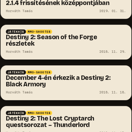
2.1.4 frissítésének középpontjában
Horváth Tamás
2019. 01. 31.
JÁTÉKHÍR
MMO-SHOOTER
Destiny 2: Season of the Forge
részletek
Horváth Tamás
2018. 11. 29.
JÁTÉKHÍR
MMO-SHOOTER
December 4-én érkezik a Destiny 2:
Black Armory
Horváth Tamás
2018. 11. 18.
JÁTÉKHÍR
MMO-SHOOTER
Destiny 2: The Lost Cryptarch
questsorozat – Thunderlord