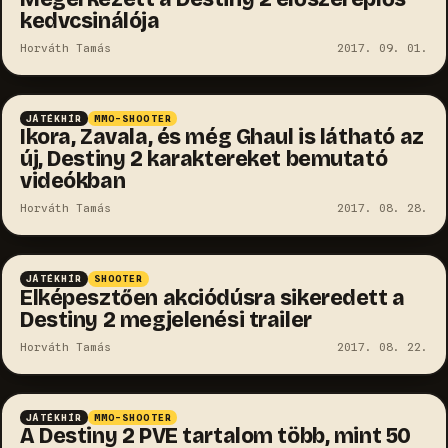
kedvcsinálója
Horváth Tamás
2017. 09. 01.
JÁTÉKHÍR
MMO-SHOOTER
Ikora, Zavala, és még Ghaul is látható az
új, Destiny 2 karaktereket bemutató
videókban
Horváth Tamás
2017. 08. 28.
JÁTÉKHÍR
SHOOTER
Elképesztően akciódúsra sikeredett a
Destiny 2 megjelenési trailer
Horváth Tamás
2017. 08. 22.
JÁTÉKHÍR
MMO-SHOOTER
A Destiny 2 PVE tartalom több, mint 50