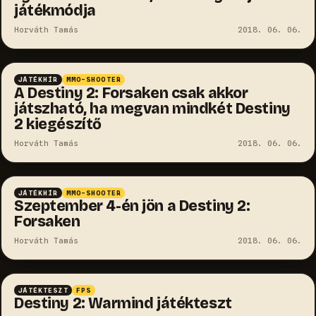
játékmódja
Horváth Tamás
2018. 06. 06.
JÁTÉKHÍR
MMO-SHOOTER
A Destiny 2: Forsaken csak akkor
játszható, ha megvan mindkét Destiny
2 kiegészítő
Horváth Tamás
2018. 06. 06.
JÁTÉKHÍR
MMO-SHOOTER
Szeptember 4-én jön a Destiny 2:
Forsaken
Horváth Tamás
2018. 06. 06.
6.0
JÁTÉKTESZT
FPS
Destiny 2: Warmind játékteszt