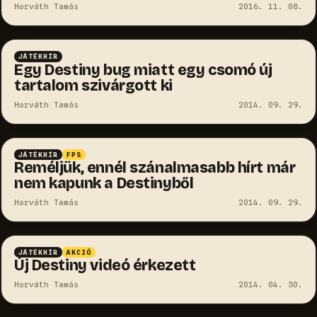
Horváth Tamás
2016. 11. 08.
JÁTÉKHÍR
Egy Destiny bug miatt egy csomó új
tartalom szivárgott ki
Horváth Tamás
2014. 09. 29.
JÁTÉKHÍR
FPS
Reméljük, ennél szánalmasabb hírt már
nem kapunk a Destinyből
Horváth Tamás
2014. 09. 29.
JÁTÉKHÍR
AKCIÓ
Új Destiny videó érkezett
Horváth Tamás
2014. 04. 30.