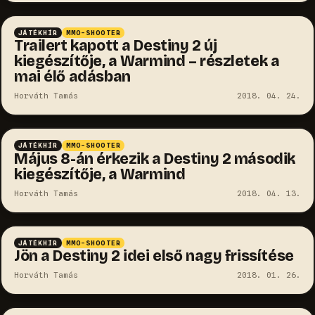
JÁTÉKHÍR
MMO-SHOOTER
Trailert kapott a Destiny 2 új
kiegészítője, a Warmind – részletek a
mai élő adásban
Horváth Tamás
2018. 04. 24.
JÁTÉKHÍR
MMO-SHOOTER
Május 8-án érkezik a Destiny 2 második
kiegészítője, a Warmind
Horváth Tamás
2018. 04. 13.
JÁTÉKHÍR
MMO-SHOOTER
Jön a Destiny 2 idei első nagy frissítése
Horváth Tamás
2018. 01. 26.