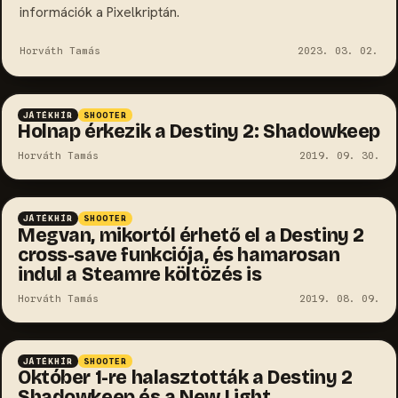
információk a Pixelkriptán.
Horváth Tamás
2023. 03. 02.
JÁTÉKHÍR
SHOOTER
Holnap érkezik a Destiny 2: Shadowkeep
Horváth Tamás
2019. 09. 30.
JÁTÉKHÍR
SHOOTER
Megvan, mikortól érhető el a Destiny 2
cross-save funkciója, és hamarosan
indul a Steamre költözés is
Horváth Tamás
2019. 08. 09.
JÁTÉKHÍR
SHOOTER
Október 1-re halasztották a Destiny 2
Shadowkeep és a New Light