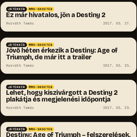
JÁTÉKHÍR
MMO-SHOOTER
Ez már hivatalos, jön a Destiny 2
Horváth Tamás
2017. 03. 27.
JÁTÉKHÍR
MMO-SHOOTER
Jövő héten érkezik a Destiny: Age of
Triumph, de már itt a trailer
Horváth Tamás
2017. 03. 23.
JÁTÉKHÍR
MMO-SHOOTER
Lehet, hogy kiszivárgott a Destiny 2
plakátja és megjelenési időpontja
Horváth Tamás
2017. 03. 23.
JÁTÉKHÍR
MMO-SHOOTER
Destiny: Age of Triumph – felszerelések,