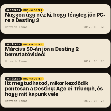
JÁTÉKHÍR
MMO-SHOOTER
Nagyon úgy néz ki, hogy tényleg jön PC-
re a Destiny 2
Horváth Tamás
2017. 03. 30.
JÁTÉKHÍR
MMO-SHOOTER
Március 30-án jön a Destiny 2
bemutatóvideó!
Horváth Tamás
2017. 03. 28.
JÁTÉKHÍR
MMO-SHOOTER
Itt megtudhatod, mikor kezdődik
pontosan a Destiny: Age of Triumph, és
hogy mit kapunk vele
Horváth Tamás
2017. 03. 28.