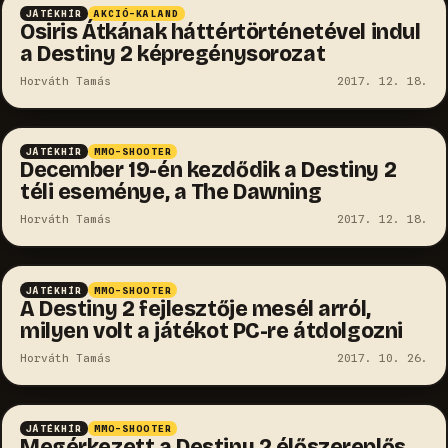
JÁTÉKHÍR
AKCIÓ-KALAND
Osiris Átkának háttértörténetével indul
a Destiny 2 képregénysorozat
Horváth Tamás
2017. 12. 18.
JÁTÉKHÍR
MMO-SHOOTER
December 19-én kezdődik a Destiny 2
téli eseménye, a The Dawning
Horváth Tamás
2017. 12. 18.
JÁTÉKHÍR
MMO-SHOOTER
A Destiny 2 fejlesztője mesél arról,
milyen volt a játékot PC-re átdolgozni
Horváth Tamás
2017. 10. 26.
JÁTÉKHÍR
MMO-SHOOTER
Megérkezett a Destiny 2 élőszereplős