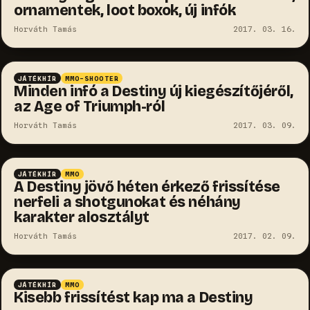
ornamentek, loot boxok, új infók
Horváth Tamás
2017. 03. 16.
JÁTÉKHÍR
MMO-SHOOTER
Minden infó a Destiny új kiegészítőjéről,
az Age of Triumph-ról
Horváth Tamás
2017. 03. 09.
JÁTÉKHÍR
MMO
A Destiny jövő héten érkező frissítése
nerfeli a shotgunokat és néhány
karakter alosztályt
Horváth Tamás
2017. 02. 09.
JÁTÉKHÍR
MMO
Kisebb frissítést kap ma a Destiny