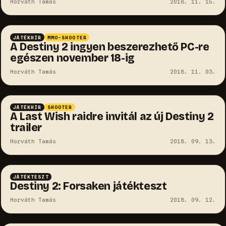
Horváth Tamás
2018. 11. 15.
JÁTÉKHÍR
MMO-SHOOTER
A Destiny 2 ingyen beszerezhető PC-re
egészen november 18-ig
Horváth Tamás
2018. 11. 03.
JÁTÉKHÍR
SHOOTER
A Last Wish raidre invitál az új Destiny 2
trailer
Horváth Tamás
2018. 09. 13.
JÁTÉKTESZT
Destiny 2: Forsaken játékteszt
Horváth Tamás
2018. 09. 12.