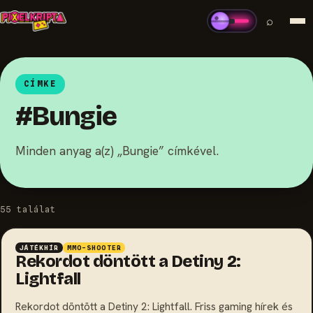
⌕
CÍMKE
#Bungie
Minden anyag a(z) „Bungie” címkével.
55 találat
JÁTÉKHÍR
MMO-SHOOTER
Rekordot döntött a Detiny 2:
Lightfall
Rekordot döntött a Detiny 2: Lightfall. Friss gaming hírek és