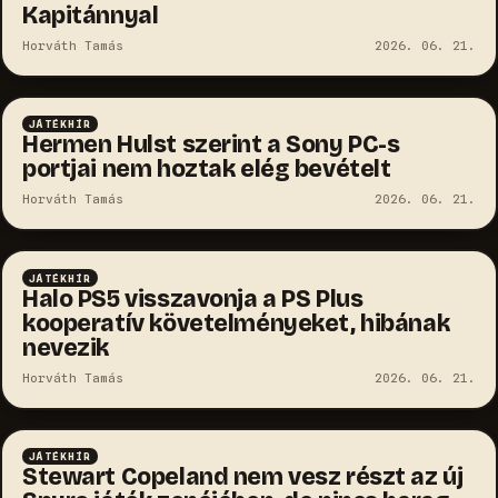
Kapitánnyal
Horváth Tamás
2026. 06. 21.
JÁTÉKHÍR
Hermen Hulst szerint a Sony PC-s
portjai nem hoztak elég bevételt
Horváth Tamás
2026. 06. 21.
JÁTÉKHÍR
Halo PS5 visszavonja a PS Plus
kooperatív követelményeket, hibának
nevezik
Horváth Tamás
2026. 06. 21.
JÁTÉKHÍR
Stewart Copeland nem vesz részt az új