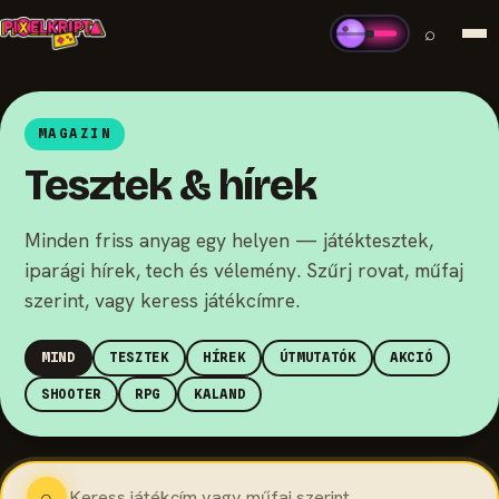
⌕
MAGAZIN
Tesztek & hírek
Minden friss anyag egy helyen — játéktesztek,
iparági hírek, tech és vélemény. Szűrj rovat, műfaj
szerint, vagy keress játékcímre.
MIND
TESZTEK
HÍREK
ÚTMUTATÓK
AKCIÓ
SHOOTER
RPG
KALAND
⌕