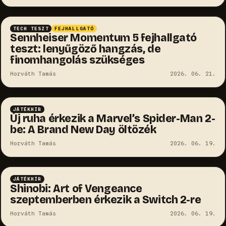
5.8
TECH TESZT
FEJHALLGATÓ
Sennheiser Momentum 5 fejhallgató
teszt: lenyűgöző hangzás, de
finomhangolás szükséges
Horváth Tamás
2026. 06. 21.
JÁTÉKHÍR
Új ruha érkezik a Marvel’s Spider-Man 2-
be: A Brand New Day öltözék
Horváth Tamás
2026. 06. 19.
JÁTÉKHÍR
Shinobi: Art of Vengeance
szeptemberben érkezik a Switch 2-re
Horváth Tamás
2026. 06. 19.