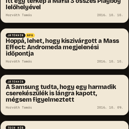
Itt egy térkép a Mafia 3 összes Playboy
lelőhelyével
Horváth Tamás
2016. 10. 10.
JÁTÉKHÍR
RPG
Hoppá, lehet, hogy kiszivárgott a Mass
Effect: Andromeda megjelenési
időpontja
Horváth Tamás
2016. 10. 10.
JÁTÉKHÍR
A Samsung tudta, hogy egy harmadik
cserekészülék is lángra kapott,
mégsem figyelmeztett
Horváth Tamás
2016. 10. 09.
TECH HÍR