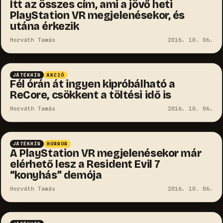
Itt az összes cím, ami a jövő heti
PlayStation VR megjelenésekor, és
utána érkezik
Horváth Tamás
2016. 10. 06.
JÁTÉKHÍR
AKCIÓ
Fél órán át ingyen kipróbálható a
ReCore, csökkent a töltési idő is
Horváth Tamás
2016. 10. 06.
JÁTÉKHÍR
HORROR
A PlayStation VR megjelenésekor már
elérhető lesz a Resident Evil 7
“konyhás” demója
Horváth Tamás
2016. 10. 06.