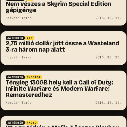
Nem vészes a Skyrim Special Edition
gépigénye
Horváth Tamás
2016. 10. 11.
JÁTÉKHÍR
RPG
2,75 millió dollár jött össze a Wasteland
3-ra három nap alatt
Horváth Tamás
2016. 10. 10.
JÁTÉKHÍR
SHOOTER
Tényleg 130GB hely kell a Call of Duty:
Infinite Warfare és Modern Warfare:
Remasteredhez
Horváth Tamás
2016. 10. 10.
JÁTÉKHÍR
AKCIÓ