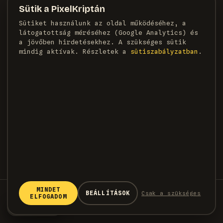
MAGAZIN
Sütik a PixelKriptán
Rólunk
Sütiket használunk az oldal működéséhez, a
Szerzők
látogatottság méréséhez (Google Analytics) és
Médiaajánlat
a jövőben hirdetésekhez. A szükséges sütik
Kapcsolat
mindig aktívak. Részletek a
süti­szabályzatban
.
HÍRLEVÉL
Heti adag pixel, egyenesen a postaládádba.
FELIRATKOZOM →
MINDET
© 2026 PixelKripta · Minden jog fenntartva
BEÁLLÍTÁSOK
Csak a szükséges
ELFOGADOM
Adatvédelem
Sütiszabályzat
Felhasználási feltételek
🍪
Cookie-k
Készítette a
WeDoPixels