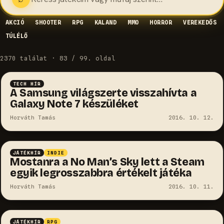
AKCIÓ
SHOOTER
RPG
KALAND
MMO
HORROR
VEREKEDŐS
TÚLÉLŐ
2370 találat · 83 / 99. oldal
TECH HÍR
A Samsung világszerte visszahívta a
Galaxy Note 7 készüléket
Horváth Tamás
2016. 10. 12.
JÁTÉKHÍR
INDIE
Mostanra a No Man’s Sky lett a Steam
egyik legrosszabbra értékelt játéka
Horváth Tamás
2016. 10. 11.
JÁTÉKHÍR
RPG