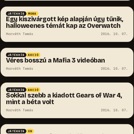
JÁTÉKHÍR
MOBA
Egy kiszivárgott kép alapján úgy tűnik,
halloweenes témát kap az Overwatch
Horváth Tamás
2016. 10. 07.
JÁTÉKHÍR
AKCIÓ
Véres bosszú a Mafia 3 videóban
Horváth Tamás
2016. 10. 07.
JÁTÉKHÍR
AKCIÓ
Sokkal szebb a kiadott Gears of War 4,
mint a béta volt
Horváth Tamás
2016. 10. 07.
JÁTÉKHÍR
VR