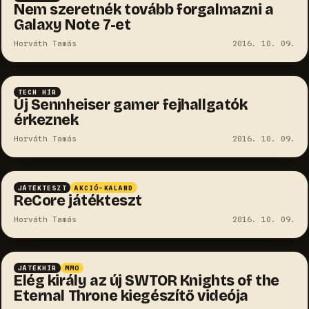
Nem szeretnék tovább forgalmazni a
Galaxy Note 7-et
Horváth Tamás
2016. 10. 09.
TECH HÍR
Új Sennheiser gamer fejhallgatók
érkeznek
Horváth Tamás
2016. 10. 09.
JÁTÉKTESZT
AKCIÓ-KALAND
ReCore játékteszt
Horváth Tamás
2016. 10. 09.
JÁTÉKHÍR
MMO
Elég király az új SWTOR Knights of the
Eternal Throne kiegészítő videója