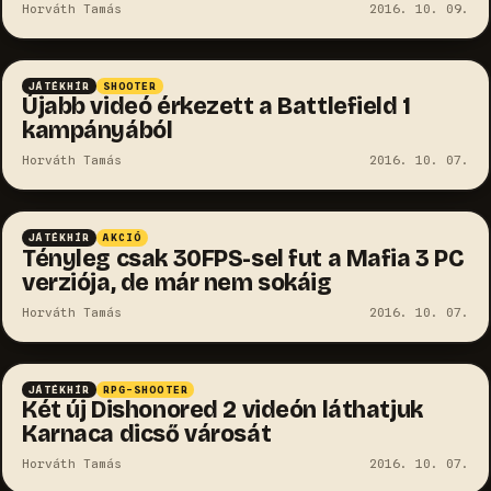
Horváth Tamás
2016. 10. 09.
JÁTÉKHÍR
SHOOTER
Újabb videó érkezett a Battlefield 1
kampányából
Horváth Tamás
2016. 10. 07.
JÁTÉKHÍR
AKCIÓ
Tényleg csak 30FPS-sel fut a Mafia 3 PC
verziója, de már nem sokáig
Horváth Tamás
2016. 10. 07.
JÁTÉKHÍR
RPG-SHOOTER
Két új Dishonored 2 videón láthatjuk
Karnaca dicső városát
Horváth Tamás
2016. 10. 07.