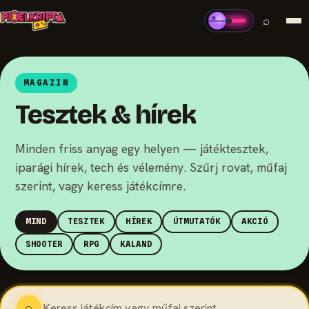
⌕
MAGAZIN
Tesztek & hírek
Minden friss anyag egy helyen — játéktesztek,
iparági hírek, tech és vélemény. Szűrj rovat, műfaj
szerint, vagy keress játékcímre.
MIND
TESZTEK
HÍREK
ÚTMUTATÓK
AKCIÓ
SHOOTER
RPG
KALAND
⌕