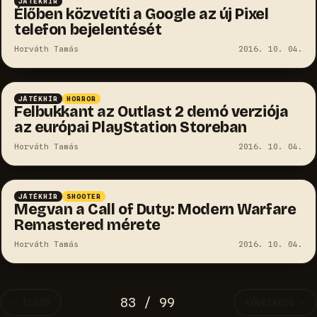
JÁTÉKHÍR
Élőben közvetíti a Google az új Pixel
telefon bejelentését
Horváth Tamás
2016. 10. 04.
JÁTÉKHÍR
HORROR
Felbukkant az Outlast 2 demó verziója
az európai PlayStation Storeban
Horváth Tamás
2016. 10. 04.
JÁTÉKHÍR
SHOOTER
Megvan a Call of Duty: Modern Warfare
Remastered mérete
Horváth Tamás
2016. 10. 04.
83 / 99
← ELŐZŐ
KÖVETKEZŐ →