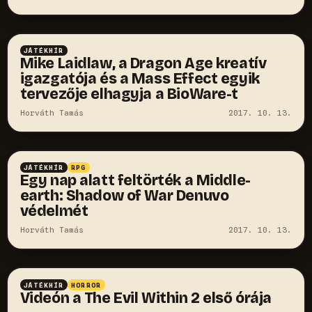
JÁTÉKHÍR
Mike Laidlaw, a Dragon Age kreatív
igazgatója és a Mass Effect egyik
tervezője elhagyja a BioWare-t
Horváth Tamás
2017. 10. 13.
JÁTÉKHÍR
RPG
Egy nap alatt feltörték a Middle-
earth: Shadow of War Denuvo
védelmét
Horváth Tamás
2017. 10. 13.
JÁTÉKHÍR
HORROR
Videón a The Evil Within 2 első órája