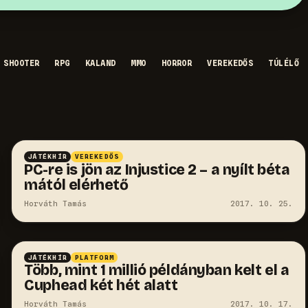
SHOOTER
RPG
KALAND
MMO
HORROR
VEREKEDŐS
TÚLÉLŐ
JÁTÉKHÍR
VEREKEDŐS
PC-re is jön az Injustice 2 – a nyílt béta
mától elérhető
Horváth Tamás
2017. 10. 25.
JÁTÉKHÍR
PLATFORM
Több, mint 1 millió példányban kelt el a
Cuphead két hét alatt
Horváth Tamás
2017. 10. 17.