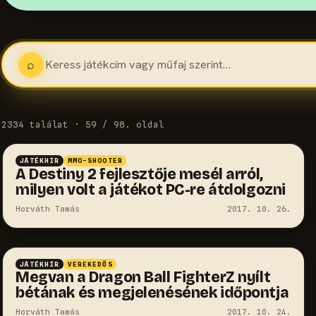
⌕
2334 találat · 59 / 98. oldal
JÁTÉKHÍR
MMO-SHOOTER
A Destiny 2 fejlesztője mesél arról,
milyen volt a játékot PC-re átdolgozni
Horváth Tamás
2017. 10. 26.
JÁTÉKHÍR
VEREKEDŐS
Megvan a Dragon Ball FighterZ nyílt
bétának és megjelenésének időpontja
Horváth Tamás
2017. 10. 24.