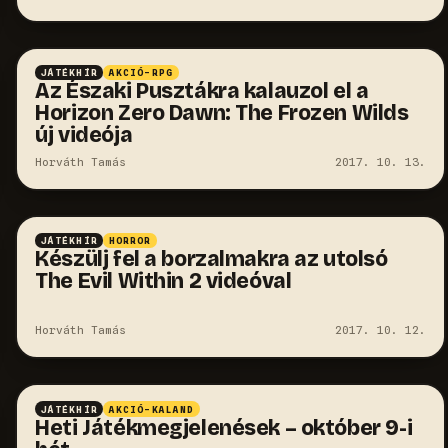
JÁTÉKHÍR
AKCIÓ-RPG
Az Északi Pusztákra kalauzol el a
Horizon Zero Dawn: The Frozen Wilds
új videója
Horváth Tamás
2017. 10. 13.
JÁTÉKHÍR
HORROR
Készülj fel a borzalmakra az utolsó
The Evil Within 2 videóval
Horváth Tamás
2017. 10. 12.
JÁTÉKHÍR
AKCIÓ-KALAND
Heti Játékmegjelenések – október 9-i