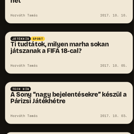
hét
Horváth Tamás
2017. 10. 10.
JÁTÉKHÍR
SPORT
Ti tudtátok, milyen marha sokan
játszanak a FIFA 18-cal?
Horváth Tamás
2017. 10. 05.
TECH HÍR
A Sony “nagy bejelentésekre” készül a
Párizsi Játékhétre
Horváth Tamás
2017. 10. 03.