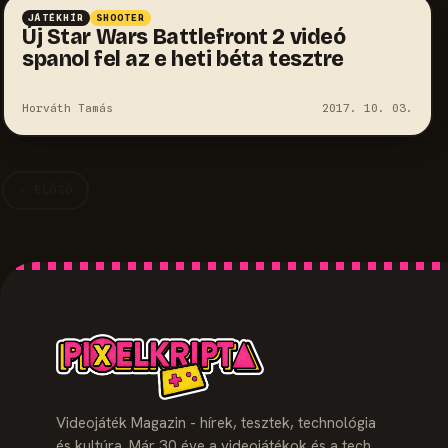
JÁTÉKHÍR
SHOOTER
Új Star Wars Battlefront 2 videó
spanol fel az e heti béta tesztre
Horváth Tamás
2017. 10. 03.
← ELŐZŐ
Videojáték Magazin - hírek, tesztek, technológia
és kultúra. Már 30 éve a videojátékok és a tech