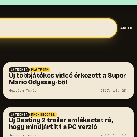
AKCIÓ
JÁTÉKHÍR
PLATFORM
Új többjátékos videó érkezett a Super
Mario Odyssey-ből
Horváth Tamás
2017. 10. 25.
JÁTÉKHÍR
MMO-SHOOTER
Új Destiny 2 trailer emlékeztet rá,
hogy mindjárt itt a PC verzió
Horváth Tamás
2017. 10. 17.