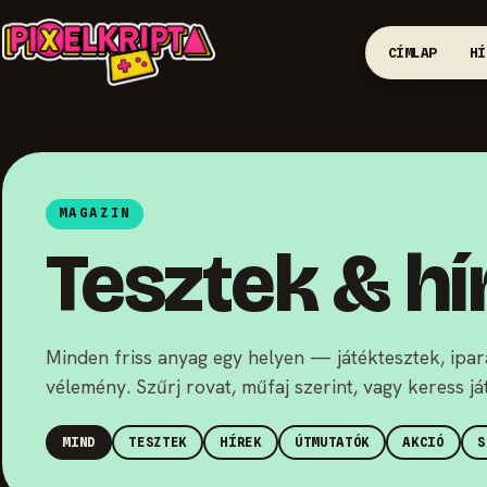
CÍMLAP
HÍ
MAGAZIN
Tesztek & hí
Minden friss anyag egy helyen — játéktesztek, ipará
vélemény. Szűrj rovat, műfaj szerint, vagy keress j
MIND
TESZTEK
HÍREK
ÚTMUTATÓK
AKCIÓ
S