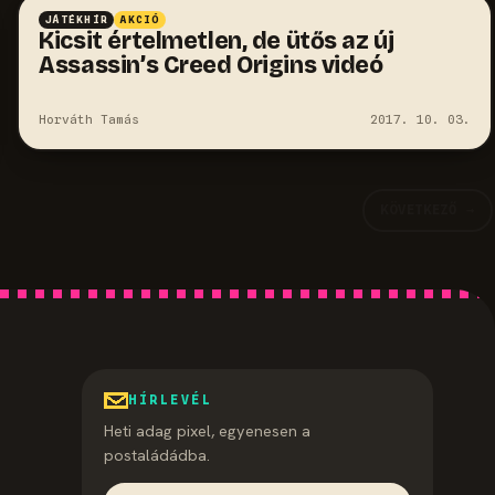
JÁTÉKHÍR
AKCIÓ
Kicsit értelmetlen, de ütős az új
Assassin’s Creed Origins videó
Horváth Tamás
2017. 10. 03.
KÖVETKEZŐ →
HÍRLEVÉL
Heti adag pixel, egyenesen a
postaládádba.