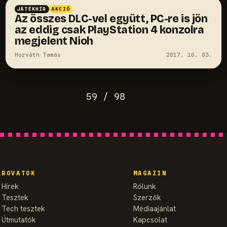
JÁTÉKHÍR
AKCIÓ
Az összes DLC-vel együtt, PC-re is jön
az eddig csak PlayStation 4 konzolra
megjelent Nioh
Horváth Tamás
2017. 10. 03.
59 / 98
ROVATOK
MAGAZIN
Hírek
Rólunk
Tesztek
Szerzők
Tech tesztek
Médiaajánlat
Útmutatók
Kapcsolat