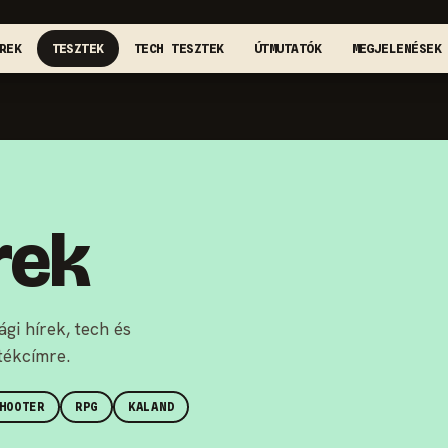
REK
TESZTEK
TECH TESZTEK
ÚTMUTATÓK
MEGJELENÉSEK
rek
gi hírek, tech és
átékcímre.
HOOTER
RPG
KALAND