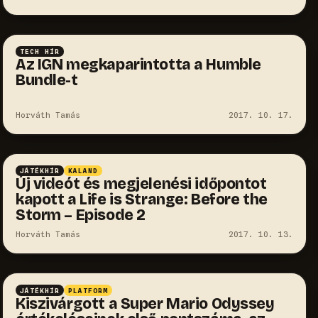
TECH HÍR
Az IGN megkaparintotta a Humble
Bundle-t
Horváth Tamás
2017. 10. 17.
JÁTÉKHÍR
KALAND
Új videót és megjelenési időpontot
kapott a Life is Strange: Before the
Storm – Episode 2
Horváth Tamás
2017. 10. 13.
JÁTÉKHÍR
PLATFORM
Kiszivárgott a Super Mario Odyssey