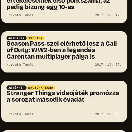
értékeléseinek első pontszáma, az
pedig bizony egy 10-es
Horváth Tamás
2017. 10. 12.
JÁTÉKHÍR
SHOOTER
Season Pass-szel elérhető lesz a Call
of Duty: WW2-ben a legendás
Carentan multiplayer pálya is
Horváth Tamás
2017. 10. 07.
JÁTÉKHÍR
AKCIÓ-KALAND
Stranger Things videojáték promózza
a sorozat második évadát
Horváth Tamás
2017. 10. 05.