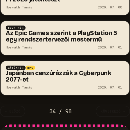
Horváth Tamás
2020. 07. 08.
TECH HÍR
Az Epic Games szerint a PlayStation 5
egy rendszertervezői mestermű
Horváth Tamás
2020. 07. 01.
JÁTÉKHÍR
RPG
Japánban cenzúrázzák a Cyberpunk
2077-et
Horváth Tamás
2020. 07. 01.
34 / 98
← ELŐZŐ
KÖVETKEZŐ →