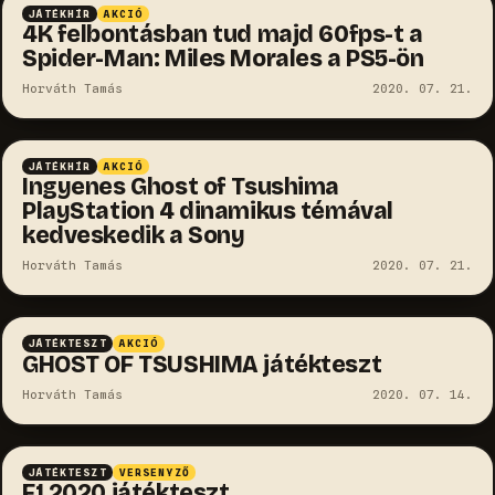
JÁTÉKHÍR
AKCIÓ
4K felbontásban tud majd 60fps-t a
Spider-Man: Miles Morales a PS5-ön
Horváth Tamás
2020. 07. 21.
JÁTÉKHÍR
AKCIÓ
Ingyenes Ghost of Tsushima
PlayStation 4 dinamikus témával
kedveskedik a Sony
Horváth Tamás
2020. 07. 21.
10.0
JÁTÉKTESZT
AKCIÓ
GHOST OF TSUSHIMA játékteszt
Horváth Tamás
2020. 07. 14.
9.4
JÁTÉKTESZT
VERSENYZŐ
F1 2020 játékteszt