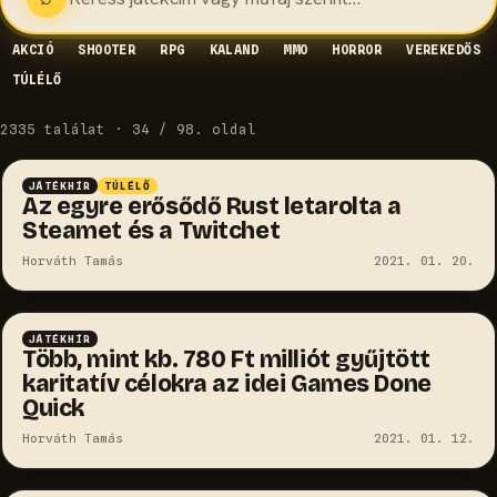
AKCIÓ
SHOOTER
RPG
KALAND
MMO
HORROR
VEREKEDŐS
TÚLÉLŐ
2335 találat · 34 / 98. oldal
JÁTÉKHÍR
TÚLÉLŐ
Az egyre erősődő Rust letarolta a
Steamet és a Twitchet
Horváth Tamás
2021. 01. 20.
JÁTÉKHÍR
Több, mint kb. 780 Ft milliót gyűjtött
karitatív célokra az idei Games Done
Quick
Horváth Tamás
2021. 01. 12.