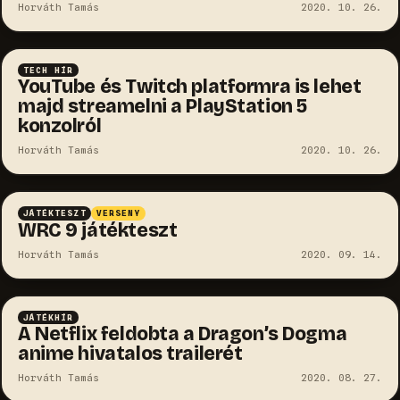
Horváth Tamás
2020. 10. 26.
TECH HÍR
YouTube és Twitch platformra is lehet
majd streamelni a PlayStation 5
konzolról
Horváth Tamás
2020. 10. 26.
8.9
JÁTÉKTESZT
VERSENY
WRC 9 játékteszt
Horváth Tamás
2020. 09. 14.
JÁTÉKHÍR
A Netflix feldobta a Dragon’s Dogma
anime hivatalos trailerét
Horváth Tamás
2020. 08. 27.