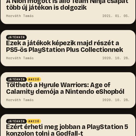
A Nioh mögött is álló Team Ninja csapat
több új játékon is dolgozik
Horváth Tamás
2021. 01. 05.
JÁTÉKHÍR
Ezek a játékok képezik majd részét a
PS5-ös PlayStation Plus Collectionnek
Horváth Tamás
2020. 10. 28.
JÁTÉKHÍR
AKCIÓ
Tölthető a Hyrule Warriors: Age of
Calamity demója a Nintendo eShopból
Horváth Tamás
2020. 10. 28.
JÁTÉKHÍR
AKCIÓ
Ezért érheti meg jobban a PlayStation 5
konzolon tolni a Godfall-t