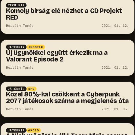
TECH HÍR
Komoly bírság elé nézhet a CD Projekt
RED
Horváth Tamás
2021. 01. 12.
JÁTÉKHÍR
SHOOTER
Új ügynökkel együtt érkezik ma a
Valorant Episode 2
Horváth Tamás
2021. 01. 12.
JÁTÉKHÍR
RPG
Közel 80%-kal csökkent a Cyberpunk
2077 játékosok száma a megjelenés óta
Horváth Tamás
2021. 01. 05.
JÁTÉKHÍR
AKCIÓ