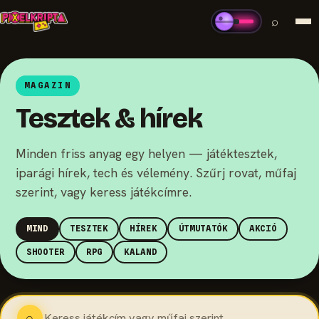
⌕
MAGAZIN
Tesztek & hírek
Minden friss anyag egy helyen — játéktesztek,
iparági hírek, tech és vélemény. Szűrj rovat, műfaj
szerint, vagy keress játékcímre.
MIND
TESZTEK
HÍREK
ÚTMUTATÓK
AKCIÓ
SHOOTER
RPG
KALAND
⌕