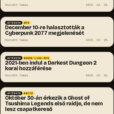
Horváth Tamás
2020. 10. 28.
JÁTÉKHÍR
RPG
December 10-re halasztották a
Cyberpunk 2077 megjelenését
Horváth Tamás
2020. 10. 28.
JÁTÉKHÍR
ROGUE-LIKE-RPG
2021-ben indul a Darkest Dungeon 2
korai hozzáférése
Horváth Tamás
2020. 10. 26.
JÁTÉKHÍR
AKCIÓ
Október 30-án érkezik a Ghost of
Tsushima Legends első raidje, de nem
lesz csapatkereső