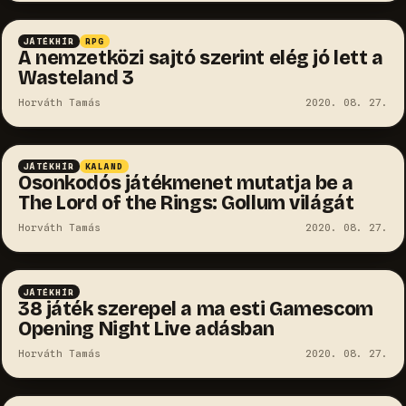
JÁTÉKHÍR
RPG
A nemzetközi sajtó szerint elég jó lett a
Wasteland 3
Horváth Tamás
2020. 08. 27.
JÁTÉKHÍR
KALAND
Osonkodós játékmenet mutatja be a
The Lord of the Rings: Gollum világát
Horváth Tamás
2020. 08. 27.
JÁTÉKHÍR
38 játék szerepel a ma esti Gamescom
Opening Night Live adásban
Horváth Tamás
2020. 08. 27.