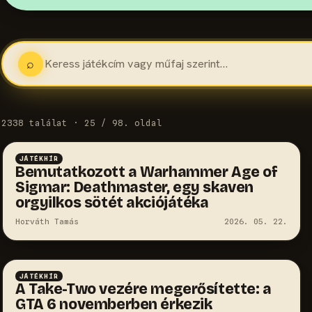
⌕
2338 találat · 25 / 98. oldal
JÁTÉKHÍR
Bemutatkozott a Warhammer Age of
Sigmar: Deathmaster, egy skaven
orgyilkos sötét akciójátéka
Horváth Tamás
2026. 05. 22.
JÁTÉKHÍR
A Take-Two vezére megerősítette: a
GTA 6 novemberben érkezik