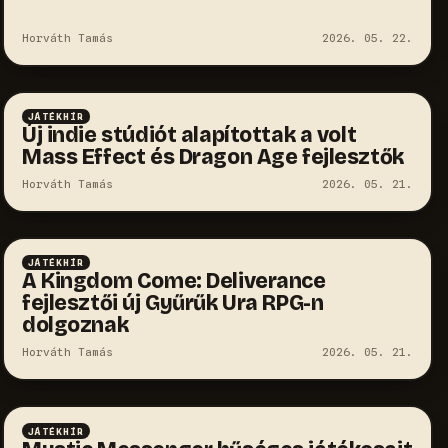
Horváth Tamás
2026. 05. 22.
JÁTÉKHÍR
Új indie stúdiót alapítottak a volt
Mass Effect és Dragon Age fejlesztők
Horváth Tamás
2026. 05. 21.
JÁTÉKHÍR
A Kingdom Come: Deliverance
fejlesztői új Gyűrűk Ura RPG-n
dolgoznak
Horváth Tamás
2026. 05. 21.
JÁTÉKHÍR