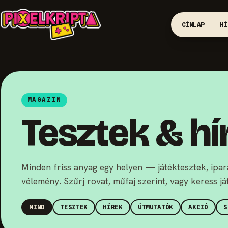
CÍMLAP
HÍ
MAGAZIN
Tesztek & hí
Minden friss anyag egy helyen — játéktesztek, ipará
vélemény. Szűrj rovat, műfaj szerint, vagy keress j
MIND
TESZTEK
HÍREK
ÚTMUTATÓK
AKCIÓ
S