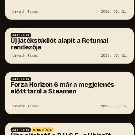
Horváth Tamás
2026. 05. 21.
JÁTÉKHÍR
Új játékstúdiót alapít a Returnal
rendezője
Horváth Tamás
2026. 05. 21.
JÁTÉKHÍR
Forza Horizon 6 már a megjelenés
előtt tarol a Steamen
Horváth Tamás
2026. 05. 15.
JÁTÉKHÍR
STRATÉGIA