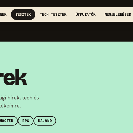
REK
TESZTEK
TECH TESZTEK
ÚTMUTATÓK
MEGJELENÉSEK
rek
gi hírek, tech és
átékcímre.
HOOTER
RPG
KALAND