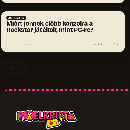
JÁTÉKHÍR
Miért jönnek előbb konzolra a
Rockstar játékok, mint PC-re?
Horváth Tamás
2026. 05. 05.
← ELŐZŐ