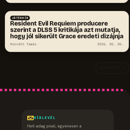
JÁTÉKHÍR
Resident Evil Requiem producere
szerint a DLSS 5 kritikája azt mutatja,
hogy jól sikerült Grace eredeti dizájnja
Horváth Tamás
2026. 05. 05.
KÖVETKEZŐ →
HÍRLEVÉL
Heti adag pixel, egyenesen a