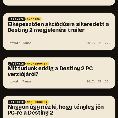
JÁTÉKHÍR
SHOOTER
Elképesztően akciódúsra sikeredett a
Destiny 2 megjelenési trailer
Horváth Tamás
2017. 08. 22.
JÁTÉKHÍR
MMO-SHOOTER
Mit tudunk eddig a Destiny 2 PC
verziójáról?
Horváth Tamás
2017. 05. 22.
JÁTÉKHÍR
MMO-SHOOTER
Nagyon úgy néz ki, hogy tényleg jön
PC-re a Destiny 2