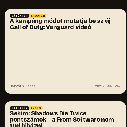
JÁTÉKHÍR
SHOOTER
A kampány módot mutatja be az új
Call of Duty: Vanguard videó
Horváth Tamás
2021. 08. 26.
JÁTÉKHÍR
AKCIÓ
Sekiro: Shadows Die Twice
pontszámok – a From Software nem
tud hibázni