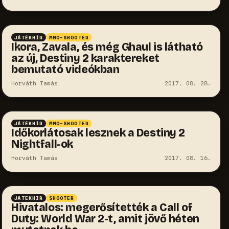
JÁTÉKHÍR
MMO-SHOOTER
Ikora, Zavala, és még Ghaul is látható
az új, Destiny 2 karaktereket
bemutató videókban
Horváth Tamás
2017. 08. 28.
JÁTÉKHÍR
MMO-SHOOTER
Időkorlátosak lesznek a Destiny 2
Nightfall-ok
Horváth Tamás
2017. 08. 16.
JÁTÉKHÍR
SHOOTER
Hivatalos: megerősítették a Call of
Duty: World War 2-t, amit jövő héten