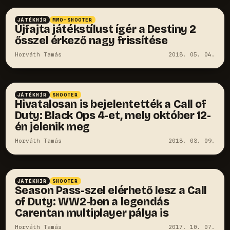
JÁTÉKHÍR
MMO-SHOOTER
Újfajta játékstílust ígér a Destiny 2
ősszel érkező nagy frissítése
Horváth Tamás
2018. 05. 04.
JÁTÉKHÍR
SHOOTER
Hivatalosan is bejelentették a Call of
Duty: Black Ops 4-et, mely október 12-
én jelenik meg
Horváth Tamás
2018. 03. 09.
JÁTÉKHÍR
SHOOTER
Season Pass-szel elérhető lesz a Call
of Duty: WW2-ben a legendás
Carentan multiplayer pálya is
Horváth Tamás
2017. 10. 07.