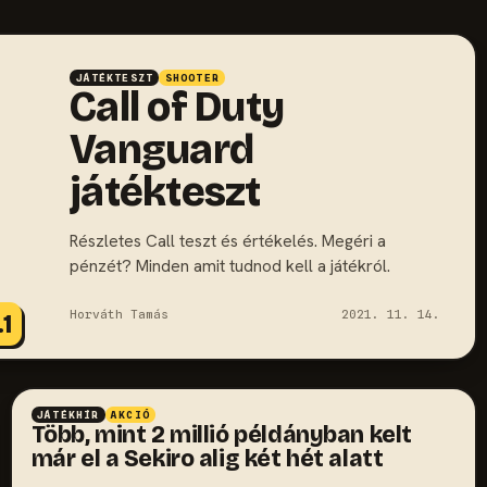
JÁTÉKTESZT
SHOOTER
Call of Duty
Vanguard
játékteszt
Részletes Call teszt és értékelés. Megéri a
pénzét? Minden amit tudnod kell a játékról.
Horváth Tamás
2021. 11. 14.
.1
JÁTÉKHÍR
AKCIÓ
Több, mint 2 millió példányban kelt
már el a Sekiro alig két hét alatt