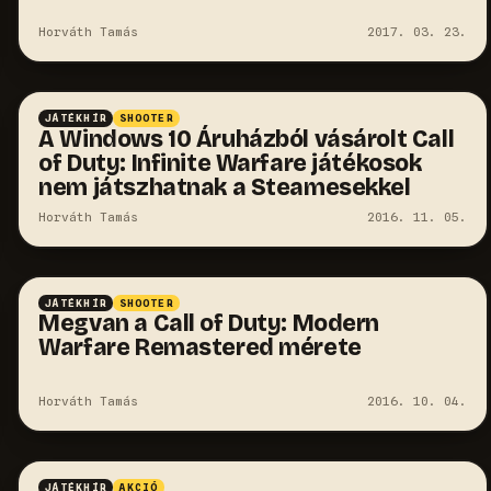
Horváth Tamás
2017. 03. 23.
JÁTÉKHÍR
SHOOTER
A Windows 10 Áruházból vásárolt Call
of Duty: Infinite Warfare játékosok
nem játszhatnak a Steamesekkel
Horváth Tamás
2016. 11. 05.
JÁTÉKHÍR
SHOOTER
Megvan a Call of Duty: Modern
Warfare Remastered mérete
Horváth Tamás
2016. 10. 04.
JÁTÉKHÍR
AKCIÓ