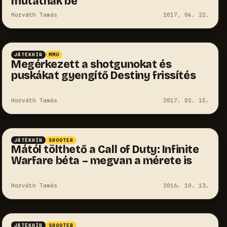
mutatnak be
Horváth Tamás
2017. 04. 22.
JÁTÉKHÍR
MMO
Megérkezett a shotgunokat és
puskákat gyengítő Destiny frissítés
Horváth Tamás
2017. 02. 15.
JÁTÉKHÍR
SHOOTER
Mától tölthető a Call of Duty: Infinite
Warfare béta – megvan a mérete is
Horváth Tamás
2016. 10. 13.
JÁTÉKHÍR
SHOOTER