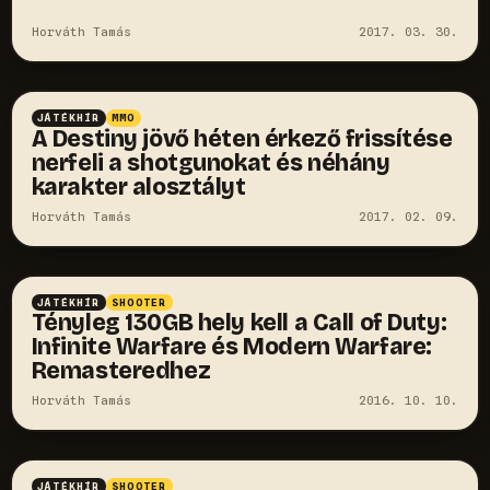
Horváth Tamás
2017. 03. 30.
JÁTÉKHÍR
MMO
A Destiny jövő héten érkező frissítése
nerfeli a shotgunokat és néhány
karakter alosztályt
Horváth Tamás
2017. 02. 09.
JÁTÉKHÍR
SHOOTER
Tényleg 130GB hely kell a Call of Duty:
Infinite Warfare és Modern Warfare:
Remasteredhez
Horváth Tamás
2016. 10. 10.
JÁTÉKHÍR
SHOOTER