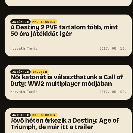
JÁTÉKHÍR
MMO-SHOOTER
A Destiny 2 PVE tartalom több, mint
50 óra játékidőt ígér
Horváth Tamás
2017. 08. 16.
JÁTÉKHÍR
SHOOTER
Női katonát is választhatunk a Call of
Duty: WW2 multiplayer módjában
Horváth Tamás
2017. 05. 02.
JÁTÉKHÍR
MMO-SHOOTER
Jövő héten érkezik a Destiny: Age of
Triumph, de már itt a trailer