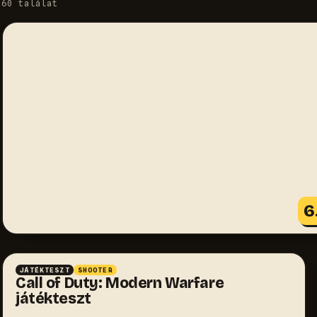
60 találat
6
8.8
JÁTÉKTESZT
SHOOTER
Call of Duty: Modern Warfare
játékteszt