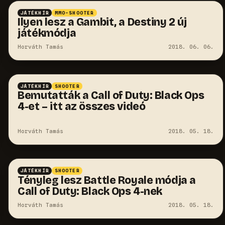
JÁTÉKHÍR
MMO-SHOOTER
Ilyen lesz a Gambit, a Destiny 2 új
játékmódja
Horváth Tamás
2018. 06. 06.
JÁTÉKHÍR
SHOOTER
Bemutatták a Call of Duty: Black Ops
4-et – itt az összes videó
Horváth Tamás
2018. 05. 18.
JÁTÉKHÍR
SHOOTER
Tényleg lesz Battle Royale módja a
Call of Duty: Black Ops 4-nek
Horváth Tamás
2018. 05. 18.