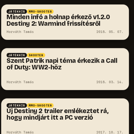
JÁTÉKHÍR
MMO-SHOOTER
Minden infó a holnap érkező v1.2.0
Destiny 2: Warmind frissítésről
Horváth Tamás
2018. 05. 07.
JÁTÉKHÍR
SHOOTER
Szent Patrik napi téma érkezik a Call
of Duty: WW2-höz
Horváth Tamás
2018. 03. 14.
JÁTÉKHÍR
MMO-SHOOTER
Új Destiny 2 trailer emlékeztet rá,
hogy mindjárt itt a PC verzió
Horváth Tamás
2017. 10. 17.