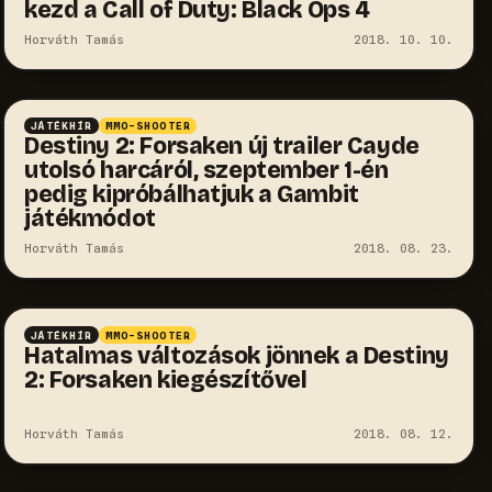
kezd a Call of Duty: Black Ops 4
Horváth Tamás
2018. 10. 10.
JÁTÉKHÍR
MMO-SHOOTER
Destiny 2: Forsaken új trailer Cayde
utolsó harcáról, szeptember 1-én
pedig kipróbálhatjuk a Gambit
játékmódot
Horváth Tamás
2018. 08. 23.
JÁTÉKHÍR
MMO-SHOOTER
Hatalmas változások jönnek a Destiny
2: Forsaken kiegészítővel
Horváth Tamás
2018. 08. 12.