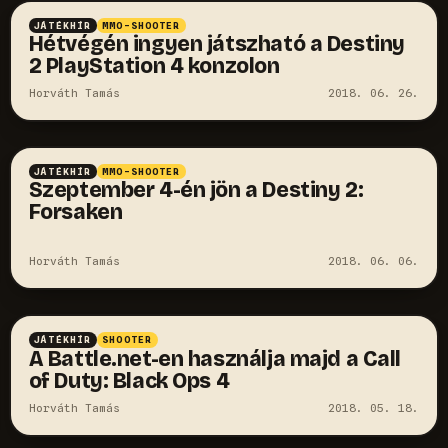
JÁTÉKHÍR
MMO-SHOOTER
Hétvégén ingyen játszható a Destiny
2 PlayStation 4 konzolon
Horváth Tamás
2018. 06. 26.
JÁTÉKHÍR
MMO-SHOOTER
Szeptember 4-én jön a Destiny 2:
Forsaken
Horváth Tamás
2018. 06. 06.
JÁTÉKHÍR
SHOOTER
A Battle.net-en használja majd a Call
of Duty: Black Ops 4
Horváth Tamás
2018. 05. 18.