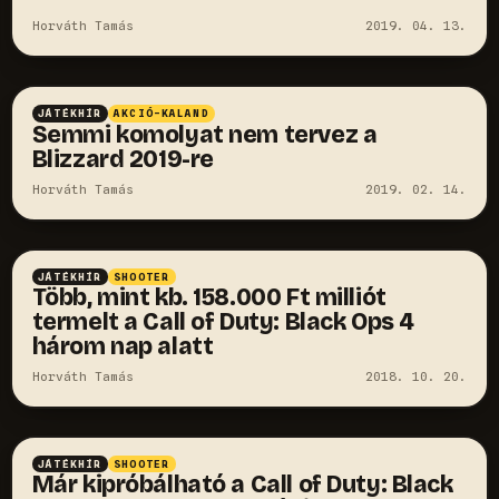
Horváth Tamás
2019. 04. 13.
JÁTÉKHÍR
AKCIÓ-KALAND
Semmi komolyat nem tervez a
Blizzard 2019-re
Horváth Tamás
2019. 02. 14.
JÁTÉKHÍR
SHOOTER
Több, mint kb. 158.000 Ft milliót
termelt a Call of Duty: Black Ops 4
három nap alatt
Horváth Tamás
2018. 10. 20.
JÁTÉKHÍR
SHOOTER
Már kipróbálható a Call of Duty: Black