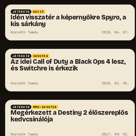
JÁTÉKHÍR
AKCIÓ
Idén visszatér a képernyőkre Spyro, a
kis sárkány
Horváth Tamás
2018. 04. 07.
JÁTÉKHÍR
SHOOTER
Az idei Call of Duty a Black Ops 4 lesz,
és Switchre is érkezik
Horváth Tamás
2018. 02. 05.
JÁTÉKHÍR
MMO-SHOOTER
Megérkezett a Destiny 2 élőszereplős
kedvcsinálója
Horváth Tamás
2017. 09. 01.