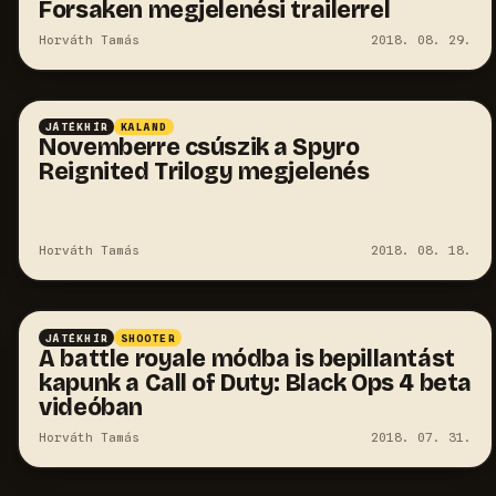
Forsaken megjelenési trailerrel
Horváth Tamás
2018. 08. 29.
JÁTÉKHÍR
KALAND
Novemberre csúszik a Spyro
Reignited Trilogy megjelenés
Horváth Tamás
2018. 08. 18.
JÁTÉKHÍR
SHOOTER
A battle royale módba is bepillantást
kapunk a Call of Duty: Black Ops 4 beta
videóban
Horváth Tamás
2018. 07. 31.