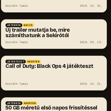
Horváth Tamás
2019. 10. 31.
JÁTÉKHÍR
AKCIÓ
Új trailer mutatja be, mire
számíthatunk a Sekirótól
Horváth Tamás
2019. 03. 19.
JÁTÉKTESZT
SHOOTER
Call of Duty: Black Ops 4 játékteszt
Horváth Tamás
2018. 10. 21.
JÁTÉKHÍR
SHOOTER
50 GB méretű első napos frissítéssel