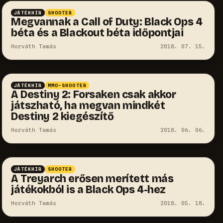
JÁTÉKHÍR
SHOOTER
Megvannak a Call of Duty: Black Ops 4
béta és a Blackout béta időpontjai
Horváth Tamás
2018. 07. 15.
JÁTÉKHÍR
MMO-SHOOTER
A Destiny 2: Forsaken csak akkor
játszható, ha megvan mindkét
Destiny 2 kiegészítő
Horváth Tamás
2018. 06. 06.
JÁTÉKHÍR
SHOOTER
A Treyarch erősen merített más
játékokból is a Black Ops 4-hez
Horváth Tamás
2018. 05. 18.