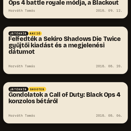
Ops 4 battle royale módja, a Blackout
Horváth Tamás
2018. 09. 12.
JÁTÉKHÍR
AKCIÓ
Felfedték a Sekiro Shadows Die Twice
gyűjtői kiadást és a megjelenési
dátumot
Horváth Tamás
2018. 08. 20.
JÁTÉKHÍR
SHOOTER
Gondolatok a Call of Duty: Black Ops 4
konzolos bétáról
Horváth Tamás
2018. 08. 06.